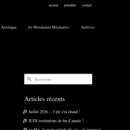
accueil
actualités
contact
 Artistique
les Mondaines Méchantes
Archives
Rechercher :
Articles récents
Juillet 2026… l’été s’ra chaud !
JUIN restitutions de fin d’année !
en Mai, le mois est joli dit-on… la preuve !