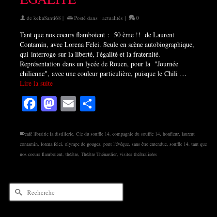
de
kekaSanti68
|
Posté dans :
actualités
|
0
Tant que nos coeurs flamboient : 50 ème !! de Laurent
Contamin, avec Lorena Felei. Seule en scène autobiographique,
qui interroge sur la liberté, l'égalité et la fraternité.
Représentation dans un lycée de Rouen, pour la "Journée
chilienne", avec une couleur particulière, puisque le Chili …
Lire la suite
Facebook
Mastodon
Email
Partager
café librairie la distillerie
,
Cie du souffle 14
,
compagnie du souffle 14
,
honfleur
,
laurent
contamin
,
lorena felei
,
olympe de gouges
,
pont l'évêque
,
sans être entendue
,
souffle 14
,
tant que
nos coeurs flamboient
,
théâtre
,
Théâtre Thénardier
,
visites théâtralisées
Rechercher :