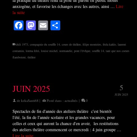
la pratique du théâtre rend la prise de parole en public moins
anxiogène, et favorise les échanges avec les autres, ainsi …
Lire
la suite
Facebook
Mastodon
Email
Partager
chili 1973
,
compagnie du souffle 14
,
cours de théâtre
,
filipe monteiro
,
frida kahlo
,
laurent
contamin
,
lorena felei
,
louise michel
,
normandie
,
pont l'évêque
,
souffle 14
,
tant que nos coeurs
flamboient
,
théâtre
JUIN 2025
5
JUIN 2025
de
kekaSanti68
|
Posté dans :
actualités
|
0
Spectacles de fin d'année des ateliers théâtre c'est bientôt
l'été, la fin de l'année scolaire et les grandes vacances, pour
celles et ceux qui auront la chance d'en avoir, les restitutions
des ateliers théâtre commencent ce mercredi : 4 juin groupe …
Lire la suite