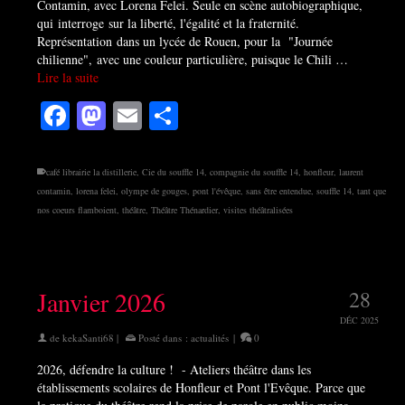
Contamin, avec Lorena Felei. Seule en scène autobiographique,
qui interroge sur la liberté, l'égalité et la fraternité.
Représentation dans un lycée de Rouen, pour la "Journée
chilienne", avec une couleur particulière, puisque le Chili …
Lire la suite
Facebook
Mastodon
Email
Partager
café librairie la distillerie
,
Cie du souffle 14
,
compagnie du souffle 14
,
honfleur
,
laurent
contamin
,
lorena felei
,
olympe de gouges
,
pont l'évêque
,
sans être entendue
,
souffle 14
,
tant que
nos coeurs flamboient
,
théâtre
,
Théâtre Thénardier
,
visites théâtralisées
Janvier 2026
28
DÉC 2025
de
kekaSanti68
|
Posté dans :
actualités
|
0
2026, défendre la culture ! - Ateliers théâtre dans les
établissements scolaires de Honfleur et Pont l'Evêque. Parce que