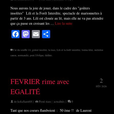
Nous aurons la joie de jouer, dans le cadre des "goûters
insolites" Lili et la Forêt Interdite, spectacle de marionnettes à
partir de 3 ans. Lili est clouée au lit, mais elle ne va pas attendre
que ça passe en croisant les …
Lire la suite
Facebook
Mastodon
Email
Partager
Cie du souffle 14
,
goûter insolite
,
la loco
,
Lili et la forêt interdite
,
lorena felei
,
mézidon
canon
,
normandie
,
pont l'évêque
,
théâtre
FEVRIER rime avec
2
FÉV 2026
EGALITÉ
de
kekaSanti68
|
Posté dans :
actualités
|
0
Tant que nos coeurs flamboient : 50 ème !! de Laurent