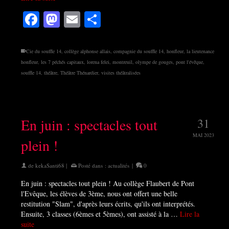
Facebook
Mastodon
Email
Partager
Cie du souffle 14
,
collège alphonse allais
,
compagnie du souffle 14
,
honfleur
,
la lieutenance
honfleur
,
les 7 péchés capitaux
,
lorena felei
,
montreuil
,
olympe de gouges
,
pont l'évêque
,
souffle 14
,
théâtre
,
Théâtre Thénardier
,
visites théâtralisées
En juin : spectacles tout
31
MAI 2023
plein !
de
kekaSanti68
|
Posté dans :
actualités
|
0
En juin : spectacles tout plein ! Au collège Flaubert de Pont
l'Evêque, les élèves de 3ème, nous ont offert une belle
restitution "Slam", d'après leurs écrits, qu'ils ont interprétés.
Ensuite, 3 classes (6èmes et 5èmes), ont assisté à la …
Lire la
suite