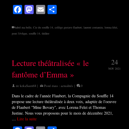
Facebook
Mastodon
Email
Partager
babel ma belle
,
Cie du souffle 14
,
collège gustave flaubert
,
laurent contamin
,
lorena felei
,
pont l'évêque
,
souffle 14
,
théâtre
Lecture théâtralisée « le
24
NOV 2021
fantôme d’Emma »
de
kekaSanti68
|
Posté dans :
actualités
|
0
Dans le cadre de l'année Flaubert, la Compagnie du Souffle 14
propose une lecture théâtralisée à deux voix, adaptée de l'oeuvre
de Flaubert "Mme Bovary", avec Lorena Felei et Thomas
Justine. Nous vous proposons pour le mois de décembre 2021,
…
Lire la suite