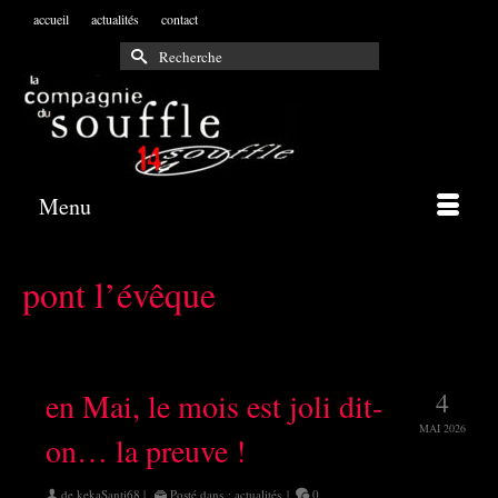
accueil
actualités
contact
Rechercher :
Menu
pont l’évêque
en Mai, le mois est joli dit-
4
MAI 2026
on… la preuve !
de
kekaSanti68
|
Posté dans :
actualités
|
0