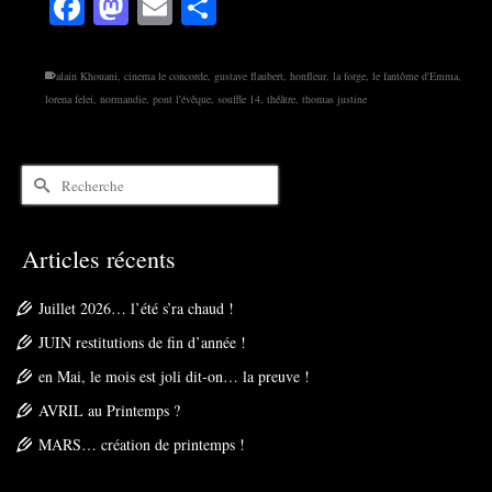
Facebook
Mastodon
Email
Partager
alain Khouani
,
cinema le concorde
,
gustave flaubert
,
honfleur
,
la forge
,
le fantôme d'Emma
,
lorena felei
,
normandie
,
pont l'évêque
,
souffle 14
,
théâtre
,
thomas justine
Rechercher :
Articles récents
Juillet 2026… l’été s’ra chaud !
JUIN restitutions de fin d’année !
en Mai, le mois est joli dit-on… la preuve !
AVRIL au Printemps ?
MARS… création de printemps !