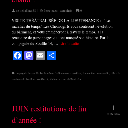
de
kekaSanti68
|
Posté dans :
actualités
|
0
VISITE THÉÂTRALISÉE DE LA LIEUTENANCE : "Les
marches du temps" Les Chronogirls vous conteront l'évolution
du bâtiment, et vous emmèneront à travers le temps, à la
rencontre de personnages qui ont marqué son histoire. Par la
compagnie du Souffle 14, …
Lire la suite
Facebook
Mastodon
Email
Partager
compagnie du souffle 14
,
honfleur
,
la lieutenance honfleur
,
lorena felei
,
normandie
,
office de
tourisme de honfleur
,
souffle 14
,
théâtre
,
visites théâtralisées
JUIN restitutions de fin
1
JUIN 2026
d’année !