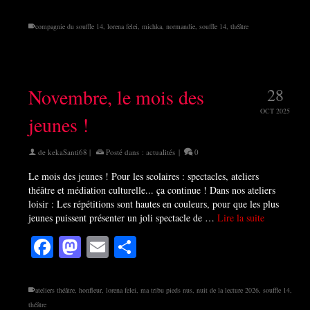
compagnie du souffle 14
,
lorena felei
,
michka
,
normandie
,
souffle 14
,
théâtre
Novembre, le mois des
28
OCT 2025
jeunes !
de
kekaSanti68
|
Posté dans :
actualités
|
0
Le mois des jeunes ! Pour les scolaires : spectacles, ateliers
théâtre et médiation culturelle... ça continue ! Dans nos ateliers
loisir : Les répétitions sont hautes en couleurs, pour que les plus
jeunes puissent présenter un joli spectacle de …
Lire la suite
Facebook
Mastodon
Email
Partager
ateliers théâtre
,
honfleur
,
lorena felei
,
ma tribu pieds nus
,
nuit de la lecture 2026
,
souffle 14
,
théâtre