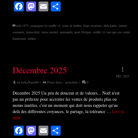
Facebook
Mastodon
Email
Partager
chili 1973
,
compagnie du souffle 14
,
cours de théâtre
,
filipe monteiro
,
frida kahlo
,
laurent
contamin
,
lorena felei
,
louise michel
,
normandie
,
pont l'évêque
,
souffle 14
,
tant que nos coeurs
flamboient
,
théâtre
Décembre 2025
1
DÉC 2025
de
kekaSanti68
|
Posté dans :
actualités
|
0
Décembre 2025 Un peu de douceur et de valeurs... Noël n'est
pas un prétexte pour accroitre les ventes de produits plus ou
moins inutiles, c'est un moment qui doit nous rappeler qu'au
delà des différentes croyances, le partage, la tolérance …
Lire la
suite
Facebook
Mastodon
Email
Partager