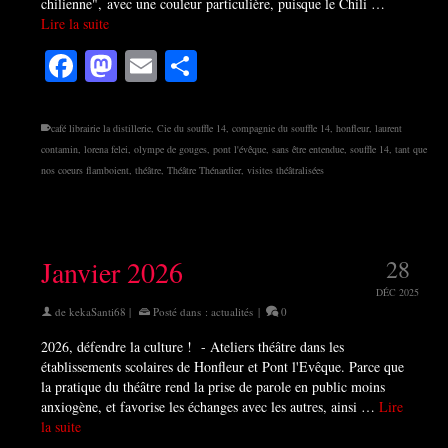
chilienne", avec une couleur particulière, puisque le Chili …
Lire la suite
Facebook
Mastodon
Email
Partager
café librairie la distillerie
,
Cie du souffle 14
,
compagnie du souffle 14
,
honfleur
,
laurent
contamin
,
lorena felei
,
olympe de gouges
,
pont l'évêque
,
sans être entendue
,
souffle 14
,
tant que
nos coeurs flamboient
,
théâtre
,
Théâtre Thénardier
,
visites théâtralisées
Janvier 2026
28
DÉC 2025
de
kekaSanti68
|
Posté dans :
actualités
|
0
2026, défendre la culture ! - Ateliers théâtre dans les
établissements scolaires de Honfleur et Pont l'Evêque. Parce que
la pratique du théâtre rend la prise de parole en public moins
anxiogène, et favorise les échanges avec les autres, ainsi …
Lire
la suite