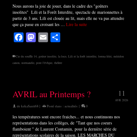
Nous aurons la joie de jouer, dans le cadre des "goûters
insolites" Lili et la Forêt Interdite, spectacle de marionnettes à
partir de 3 ans. Lili est clouée au lit, mais elle ne va pas attendre
que ça passe en croisant les …
Lire la suite
Facebook
Mastodon
Email
Partager
Cie du souffle 14
,
goûter insolite
,
la loco
,
Lili et la forêt interdite
,
lorena felei
,
mézidon
canon
,
normandie
,
pont l'évêque
,
théâtre
AVRIL au Printemps ?
11
AVR 2026
de
kekaSanti68
|
Posté dans :
actualités
|
0
les températures sont encore fraiches... et nous continuons nos
représentations dans les collèges, de "Tant que nos coeurs
flamboient " de Laurent Contamin, pour la dernière série de
représentations scolaires de la saison. LES MARCHES DU