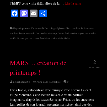
TEMPS cette visite théâtralisée de la …
Lire la suite
Facebook
Mastodon
Email
Partager
abbaye de grestain
,
Cie du souffle 14
,
collège alphonse allais
,
honfleur
,
la lieutenance
honfleur
,
laurent contamin
,
les marches du temps
,
lorena felei
,
nicolas wapler
,
normandie
,
souffle 14
,
tant que nos coeurs flamboient
,
visites théâtralisées
MARS… création de
2
MAR 2026
printemps !
de
kekaSanti68
|
Posté dans :
actualités
|
0
Frida Kahlo, autoportrait avec musique avec Lorena Felei et
Filipe Monteiro. Cette lecture-musicale est un portrait
imaginaire, d'après les textes écrits par Frida, ou les entretiens.
Les feuilles de son journal, présentes sur scène, ainsi que des