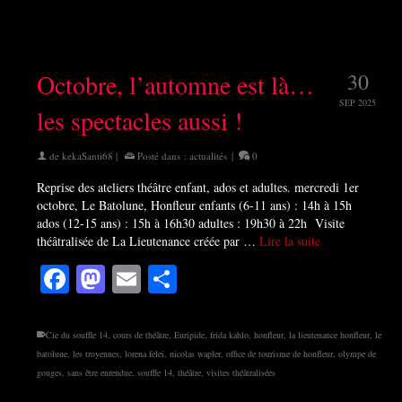
Octobre, l’automne est là…
30
SEP 2025
les spectacles aussi !
de
kekaSanti68
|
Posté dans :
actualités
|
0
Reprise des ateliers théâtre enfant, ados et adultes. mercredi 1er
octobre, Le Batolune, Honfleur enfants (6-11 ans) : 14h à 15h
ados (12-15 ans) : 15h à 16h30 adultes : 19h30 à 22h Visite
théâtralisée de La Lieutenance créée par …
Lire la suite
Facebook
Mastodon
Email
Partager
Cie du souffle 14
,
cours de théâtre
,
Euripide
,
frida kahlo
,
honfleur
,
la lieutenance honfleur
,
le
batolune
,
les troyennes
,
lorena felei
,
nicolas wapler
,
office de tourisme de honfleur
,
olympe de
gouges
,
sans être enrendue
,
souffle 14
,
théâtre
,
visites théâtralisées