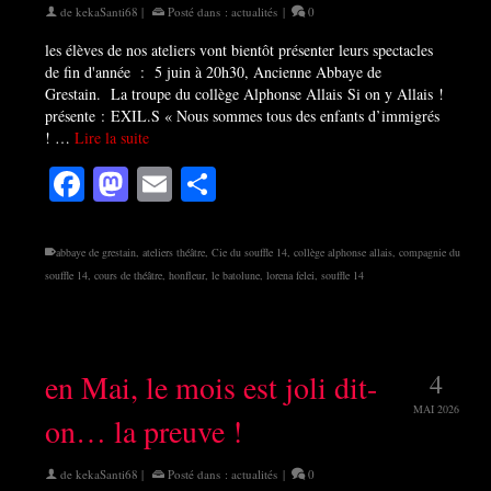
de
kekaSanti68
|
Posté dans :
actualités
|
0
les élèves de nos ateliers vont bientôt présenter leurs spectacles
de fin d'année : 5 juin à 20h30, Ancienne Abbaye de
Grestain. La troupe du collège Alphonse Allais Si on y Allais !
présente : EXIL.S « Nous sommes tous des enfants d’immigrés
! …
Lire la suite
Facebook
Mastodon
Email
Partager
abbaye de grestain
,
ateliers théâtre
,
Cie du souffle 14
,
collège alphonse allais
,
compagnie du
souffle 14
,
cours de théâtre
,
honfleur
,
le batolune
,
lorena felei
,
souffle 14
en Mai, le mois est joli dit-
4
MAI 2026
on… la preuve !
de
kekaSanti68
|
Posté dans :
actualités
|
0