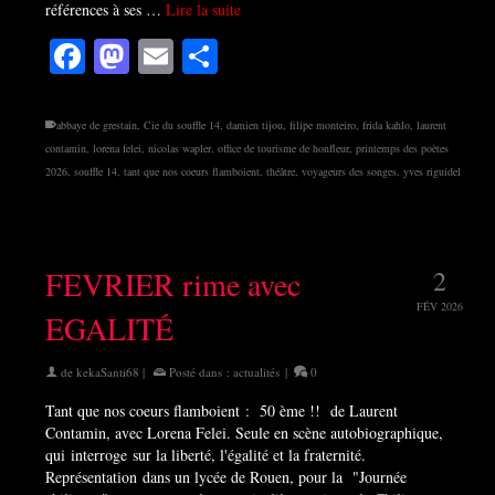
références à ses …
Lire la suite
Facebook
Mastodon
Email
Partager
abbaye de grestain
,
Cie du souffle 14
,
damien tijou
,
filipe monteiro
,
frida kahlo
,
laurent
contamin
,
lorena felei
,
nicolas wapler
,
office de tourisme de honfleur
,
printemps des poètes
2026
,
souffle 14
,
tant que nos coeurs flamboient
,
théâtre
,
voyageurs des songes
,
yves riguidel
FEVRIER rime avec
2
FÉV 2026
EGALITÉ
de
kekaSanti68
|
Posté dans :
actualités
|
0
Tant que nos coeurs flamboient : 50 ème !! de Laurent
Contamin, avec Lorena Felei. Seule en scène autobiographique,
qui interroge sur la liberté, l'égalité et la fraternité.
Représentation dans un lycée de Rouen, pour la "Journée