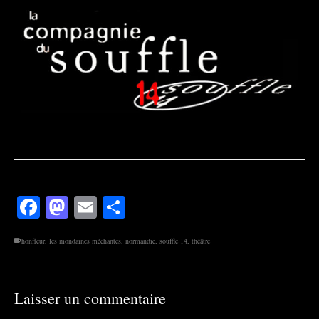
Facebook
Mastodon
Email
Partager
honfleur
,
les mondaines méchantes
,
normandie
,
souffle 14
,
théâtre
Laisser un commentaire