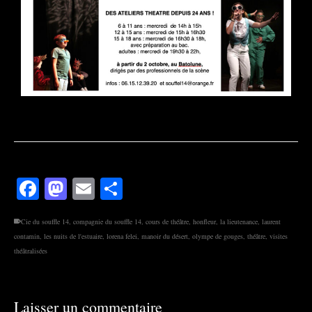
Facebook
Mastodon
Email
Partager
Cie du souffle 14
,
compagnie du souffle 14
,
cours de théâtre
,
honfleur
,
la lieutenance
,
laurent
contamin
,
les nuits de l'estuaire
,
lorena felei
,
manoir du désert
,
olympe de gouges
,
théâtre
,
visites
théâtralisées
Laisser un commentaire