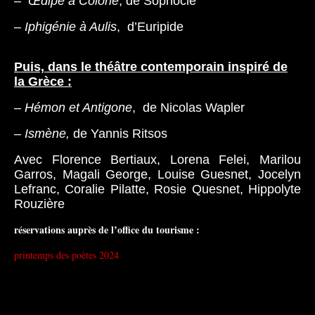
–
Œdipe à Colone
, de Sophocle
–
Iphigénie à Aulis
, d’Euripide
Puis, dans le théâtre contemporain inspiré de
la Grèce :
–
Hémon et Antigone
, de Nicolas Wapler
–
Ismène,
de Yannis Ritsos
Avec Florence Bertiaux, Lorena Felei, Marilou
Garros, Magali George, Louise Guesnet, Jocelyn
Lefranc, Coralie Pilatte, Rosie Quesnet, Hippolyte
Rouzière
réservations auprès de l’office du tourisme :
printemps des poètes 2024