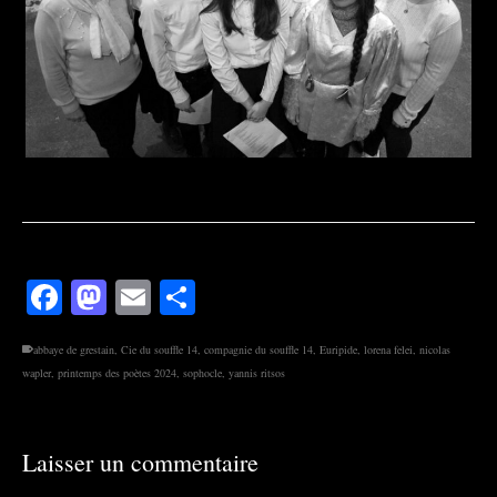
Facebook
Mastodon
Email
Partager
abbaye de grestain
,
Cie du souffle 14
,
compagnie du souffle 14
,
Euripide
,
lorena felei
,
nicolas
wapler
,
printemps des poètes 2024
,
sophocle
,
yannis ritsos
Laisser un commentaire