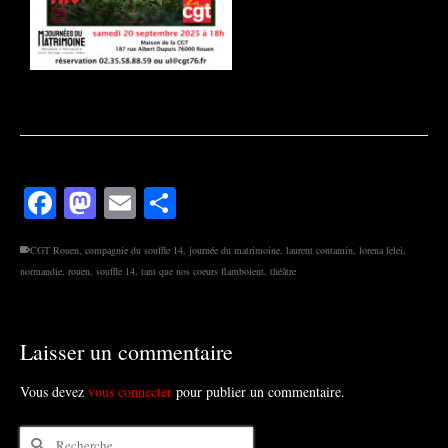
Facebook
Mastodon
Email
Partager
CGT Rouen
,
compagnie du souffle 14
,
journée du matrimoine
,
laurent contamin
,
lorena felei
,
normandie
,
rouen
,
souffle 14
,
tant que nos coeurs flamboient
,
théâtre
Laisser un commentaire
Vous devez
vous connecter
pour publier un commentaire.
Rechercher :