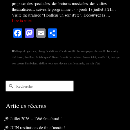
proposes des spectacles, des lectures musicales, des visites
théâtralisées... suivez le programme : - - jeudi 18 juillet à 21h :
Visite théâtralisée "Honfleur un soir d'été". Découvrez la …
Lire la suite
Facebook
Mastodon
Email
Partager
abbaye de grestain
,
blangy le château
,
Cie du souffle 14
,
compagnie du souffle 14
,
emily
dickinson
,
honfleur
,
la fabrique Ô livres
,
la nuit des artistes
,
lorena felei
,
souffle 14
,
tant que
nos coeurs flamboient
,
théâtre
,
tout seul devant tout le monde
,
un soir d'été
Rechercher :
Articles récents
Juillet 2026… l’été s’ra chaud !
JUIN restitutions de fin d’année !