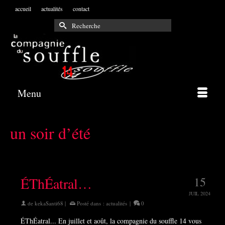
accueil
actualités
contact
Rechercher :
Menu
un soir d’été
ÉThÉatral…
15
JUIL 2024
de
kekaSanti68
|
Posté dans :
actualités
|
0
ÉThÉatral... En juillet et août, la compagnie du souffle 14 vous