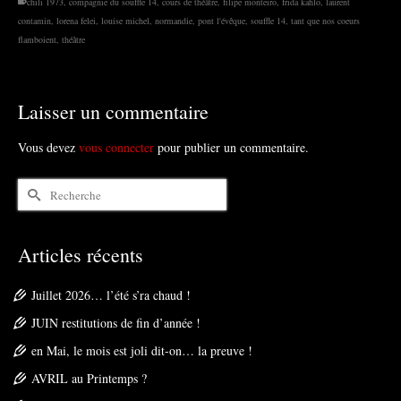
chili 1973
,
compagnie du souffle 14
,
cours de théâtre
,
filipe monteiro
,
frida kahlo
,
laurent
contamin
,
lorena felei
,
louise michel
,
normandie
,
pont l'évêque
,
souffle 14
,
tant que nos coeurs
flamboient
,
théâtre
Laisser un commentaire
Vous devez
vous connecter
pour publier un commentaire.
Rechercher :
Articles récents
Juillet 2026… l’été s’ra chaud !
JUIN restitutions de fin d’année !
en Mai, le mois est joli dit-on… la preuve !
AVRIL au Printemps ?