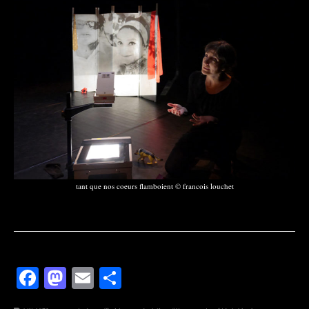
tant que nos coeurs flamboient © francois louchet
Facebook
Mastodon
Email
Partager