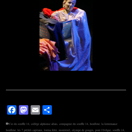
Facebook
Mastodon
Email
Partager
Cie du souffle 14
,
collège alphonse allais
,
compagnie du souffle 14
,
honfleur
,
la lieutenance
honfleur
,
les 7 péchés capitaux
,
lorena felei
,
montreuil
,
olympe de gouges
,
pont l'évêque
,
souffle 14
,