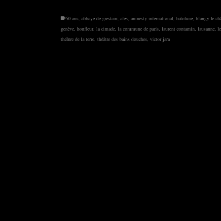
50 ans
,
abbaye de grestain
,
ales
,
amnesty international
,
batolune
,
blangy le ch
genève
,
honfleur
,
la cimade
,
la commune de paris
,
laurent contamin
,
lausanne
,
l
théâtre de la terre
,
théâtre des bains douches
,
victor jara