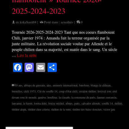
2025-2024-2023
de
kekaSanti68
|
Posté dans :
actualités
|
0
Tournée 2026-2025-2024-2023 Tant que nos coeurs flamboient
Chili, janvier 1974 : Amanda fuit la terreur organisée par la
junte militaire. La révolution sociale voulue par Allende et le
peuple chilien dans sa majorité, est matée dans le sang. Un siècle
…
Lire la suite
Facebook
Mastodon
Email
Partager
50 ans
,
abbaye de grestain
,
ales
,
amnesty international
,
batolune
,
blangy le château
,
bruxelles
,
chili 1973
,
Cie du souffle 14
,
coup d'état chili
,
essaïon théâtre
,
festival tout seul
devant tout le monde
,
genève
,
honfleur
,
la cimade
,
la commune de paris
,
laurent contamin
,
lausanne
,
le havre
,
lorena felei
,
louise michel
,
nîmes
,
paris
,
salvador allende
,
souffle 14
,
théâtre
,
théâtre aleph
,
théâtre chez colette
,
théâtre de la terre
,
théâtre des bains douches
,
victor jara